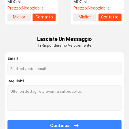
di acciaio a basso tenore
Q195 Q235 filo di ferro
MOQ:
5t
MOQ:
5t
di carbonio
galvanizzato
Prezzo:
Negoziabile
Prezzo:
Negoziabile
Miglior
Contatto
Miglior
Contatto
Controllo
Contattaci
Notizie
Casi
prezzo
prezzo
Della Qualità
Lasciate Un Messaggio
Ti Risponderemo Velocemente
Email
Chiedi Un
Preventivo
Bobina laminata a caldo del acciaio al carbonio
Requisiti
Bobina laminata a freddo del acciaio al carbonio
Scoli di acciaio galvanizzato
Struttura del telaio in acciaio
Continua
tubi di acciaio saldati