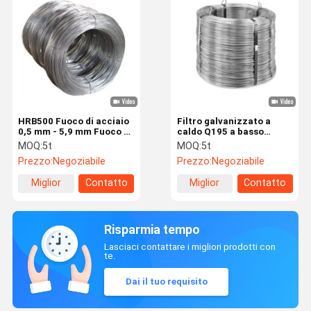
HRB500 Fuoco di acciaio
Filtro galvanizzato a
0,5 mm - 5,9 mm Fuoco di
caldo Q195 a basso
acciaio per costruzioni
tenore di carbonio 26 mm
MOQ:
5t
MOQ:
5t
Prezzo:
Negoziabile
Prezzo:
Negoziabile
Miglior
Contatto
Miglior
Contatto
prezzo
prezzo
Risparmia tempo
Lasciaci contattare i migliori prodotti con
te.
Dai il tuo requisito