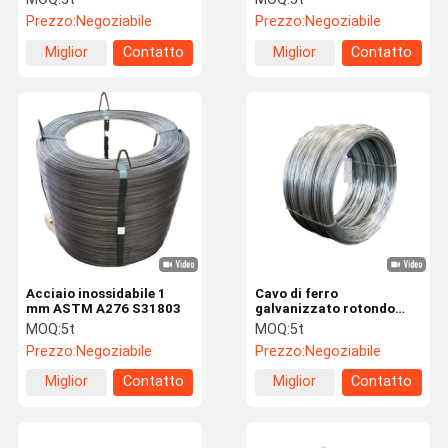
solido
carbonio 1022 19mnb4
Prezzo:
Negoziabile
Prezzo:
Negoziabile
Miglior
Contatto
Miglior
Contatto
prezzo
prezzo
Acciaio inossidabile 1
Cavo di ferro
mm ASTM A276 S31803
galvanizzato rotondo
immerso a caldo BWG 20
MOQ:
5t
MOQ:
5t
21 22 Cavo di legame di
Prezzo:
Negoziabile
Prezzo:
Negoziabile
ferro galvanizzato
Miglior
Contatto
Miglior
Contatto
prezzo
prezzo