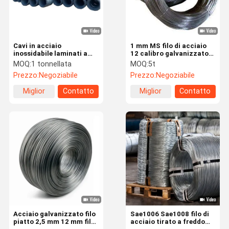
Cavi in acciaio
1 mm MS filo di acciaio
inossidabile laminati a
12 calibro galvanizzato
caldo da 5,5 mm a 34 mm
filo di acciaio rotondo
MOQ:
1 tonnellata
MOQ:
5t
essere utilizzato per la
Prezzo:
Negoziabile
Prezzo:
Negoziabile
costruzione
Miglior
Contatto
Miglior
Contatto
prezzo
prezzo
Casa.
Prodotti
Su Di Noi
Visita Della
Fabbrica
Acciaio galvanizzato filo
Sae1006 Sae1008 filo di
piatto 2,5 mm 12 mm filo
acciaio tirato a freddo