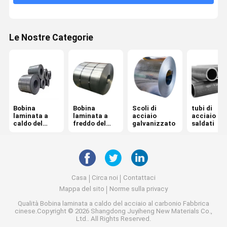
Tondo per cemento armato d'acciaio deforme
Le Nostre Categorie
Vergella d'acciaio
Bobina d'acciaio di PPGI
Grata d'acciaio galvanizzata
Lamiera di acciaio laminata a caldo
Bobina
Bobina
Scoli di
tubi di
laminata a
laminata a
acciaio
acciaio
caldo del
freddo del
galvanizzato
saldati
Piatto d'acciaio galvanizzato
acciaio al
acciaio al
carbonio
carbonio
Rod d'acciaio rotondo
Profilo d'acciaio galvanizzato
Casa
Circa noi
Contattaci
Mappa del sito
Norme sulla privacy
PPGI ha ondulato lo strato
Qualità
Bobina laminata a caldo del acciaio al carbonio
Fabbrica
cinese.Copyright © 2026 Shangdong Juyiheng New Materials Co.,
fascio d'acciaio di h
Ltd.. All Rights Reserved.