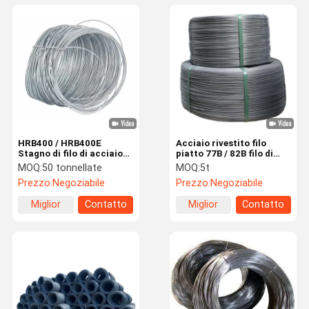
HRB400 / HRB400E
Acciaio rivestito filo
Stagno di filo di acciaio
piatto 77B / 82B filo di
Stagno resistente alle
acciaio da costruzione
MOQ:
50 tonnellate
MOQ:
5t
intemperie Stagno di filo
SAE1006 - 1080
Prezzo:
Negoziabile
Prezzo:
Negoziabile
di acciaio
Miglior
Contatto
Miglior
Contatto
prezzo
prezzo