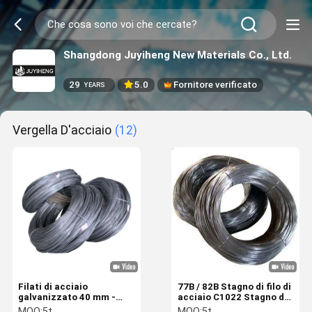
Shangdong Juyiheng New Materials Co., Ltd.
29
5.0
Fornitore verificato
YEARS
Vergella D'acciaio
(12)
Filati di acciaio
77B / 82B Stagno di filo di
galvanizzato 40 mm -
acciaio C1022 Stagno di
2000 mm Filati di acciaio
acciaio a basso tenore di
MOQ:
5t
MOQ:
5t