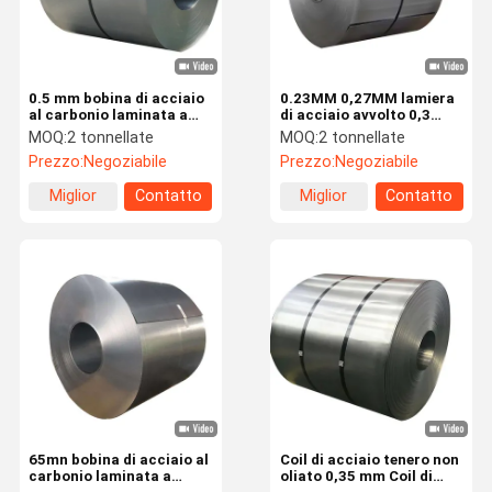
0.5 mm bobina di acciaio
0.23MM 0,27MM lamiera
al carbonio laminata a
di acciaio avvolto 0,3
freddo B50A300 B50A250
0,35*1000MM acciaio di
MOQ:
2 tonnellate
MOQ:
2 tonnellate
B50A470 lamiera di
silicio orientato al grano
Prezzo:
Negoziabile
Prezzo:
Negoziabile
acciaio elettrico
laminato a freddo
Miglior
Contatto
Miglior
Contatto
prezzo
prezzo
Casa.
Prodotti
Su Di Noi
Visita Della
Fabbrica
65mn bobina di acciaio al
Coil di acciaio tenero non
carbonio laminata a
oliato 0,35 mm Coil di