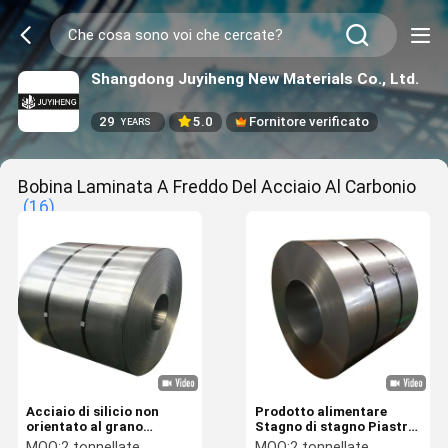
Shangdong Juyiheng New Materials Co., Ltd.
29
5.0
Fornitore verificato
YEARS
Bobina Laminata A Freddo Del Acciaio Al Carbonio
(16)
Acciaio di silicio non
Prodotto alimentare
orientato al grano
Stagno di stagno Piastra
laminato a freddo DC01 /
nera 0,23 mm 0,27 mm
MOQ:
2 tonnellate
MOQ:
2 tonnellate