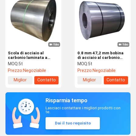
Scola di acciaio al
0.8 mm 47,2 mm bobina
carbonio laminata a
di acciaio al carbonio
freddo personalizzata
laminata a freddo SPCC
MOQ:
5t
MOQ:
5t
2000 mm - 12000 mm
bobina a strisce DC06
Prezzo:
Negoziabile
Prezzo:
Negoziabile
Scola di acciaio a freddo
Miglior
Contatto
Miglior
Contatto
prezzo
prezzo
Risparmia tempo
Lasciaci contattare i migliori prodotti con
te.
Dai il tuo requisito