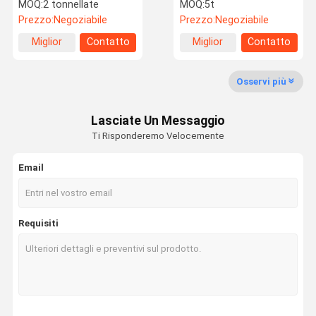
freddo DC05 / DC06
acciaio laminato a freddo
MOQ:
2 tonnellate
MOQ:
5t
bobina di foglio CR
personalizzati Jsc270d
Prezzo:
Negoziabile
Prezzo:
Negoziabile
Miglior
Contatto
Miglior
Contatto
Controllo
Contattaci
Notizie
Casi
prezzo
prezzo
Della Qualità
Osservi più
Lasciate Un Messaggio
Ti Risponderemo Velocemente
Chiedi Un
Preventivo
Email
Bobina laminata a caldo del acciaio al carbonio
Requisiti
Bobina laminata a freddo del acciaio al carbonio
Scoli di acciaio galvanizzato
Struttura del telaio in acciaio
tubi di acciaio saldati