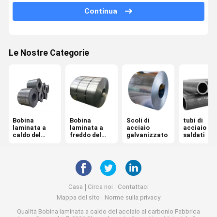
Continua
Tondo per cemento armato d'acciaio deforme
Vergella d'acciaio
Le Nostre Categorie
Bobina d'acciaio di PPGI
Grata d'acciaio galvanizzata
Lamiera di acciaio laminata a caldo
Bobina
Bobina
Scoli di
tubi di
Piatto d'acciaio galvanizzato
laminata a
laminata a
acciaio
acciaio
caldo del
freddo del
galvanizzato
saldati
Rod d'acciaio rotondo
acciaio al
acciaio al
carbonio
carbonio
Profilo d'acciaio galvanizzato
PPGI ha ondulato lo strato
Casa
Circa noi
Contattaci
Mappa del sito
Norme sulla privacy
fascio d'acciaio di h
Qualità
Bobina laminata a caldo del acciaio al carbonio
Fabbrica