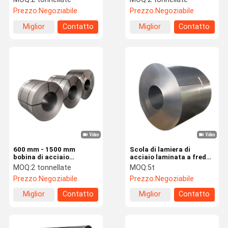
02 / 03 / 04 CRNGO SPCC
Stagno di stagno bobina
Prezzo:
Negoziabile
Prezzo:
Negoziabile
Miglior
Contatto
Miglior
Contatto
prezzo
prezzo
600 mm - 1500 mm
Scola di lamiera di
bobina di acciaio
acciaio laminata a freddo
elettrico, acciaio
personalizzata 400 mm -
MOQ:
2 tonnellate
MOQ:
5t
laminato a freddo non
600 mm Scola di acciaio
Prezzo:
Negoziabile
Prezzo:
Negoziabile
orientato al grano
laminata a freddo
Miglior
Contatto
Miglior
Contatto
prezzo
prezzo