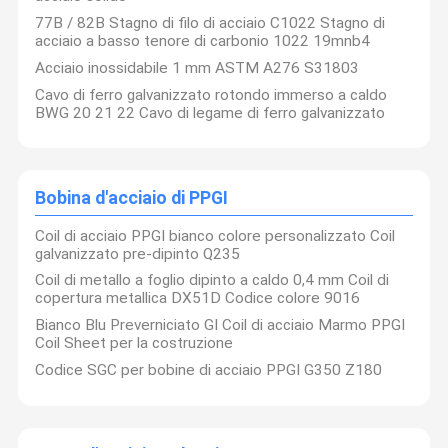
77B / 82B Stagno di filo di acciaio C1022 Stagno di
acciaio a basso tenore di carbonio 1022 19mnb4
Acciaio inossidabile 1 mm ASTM A276 S31803
Cavo di ferro galvanizzato rotondo immerso a caldo
BWG 20 21 22 Cavo di legame di ferro galvanizzato
Bobina d'acciaio di PPGI
Coil di acciaio PPGI bianco colore personalizzato Coil
galvanizzato pre-dipinto Q235
Coil di metallo a foglio dipinto a caldo 0,4 mm Coil di
copertura metallica DX51D Codice colore 9016
Bianco Blu Preverniciato GI Coil di acciaio Marmo PPGI
Coil Sheet per la costruzione
Codice SGC per bobine di acciaio PPGI G350 Z180
La nostra società
I prodotti comprendono
ha stabilito
piastra/cricca di acciaio al
Casa.
Prodotti
Su Di Noi
Visita Della
partnership
carbonio, piastra/cricca di acciaio
Fabbrica
strategiche con
GI/PPGI, lamiera/cricca di acciaio
grandi aziende
inossidabile, tubo/tubo di acciaio e
siderurgiche
prodotto di acciaio a profilo,