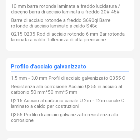
armatura del ringlock
10 mm barra rotonda laminata a freddo lucidatura /
disegno barra di acciaio laminata a freddo 20# 45#
Tubi d'acciaio senza cuciture
Barre di acciaio rotonde a freddo S690ql Barre
rotonde di acciaio laminate a caldo S48c
Bobina dello strato della latta
Q215 Q235 Rod di acciaio rotondo 6 mm Bar rotonda
laminata a caldo Tolleranza di alta precisione
Testa ellittica
Piatto d'acciaio del contenitore a pressione
Profilo d'acciaio galvanizzato
1.5 mm - 3,0 mm Profil di acciaio galvanizzato Q355 C
Resistenza alla corrosione Acciaio Q355 in acciaio al
carbonio 50 mm*50 mm*5 mm
Q215 Acciaio al carbonio canale U 2m - 12m canale C
laminato a caldo per costruzioni
Q355 Profilo di acciaio galvanizzato resistenza alla
corrosione