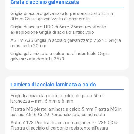
Grata d'acciaio galvanizzata
nazionali come
ecc.gas naturale, costruzione
Baosteel, Laiwu
navale, industrie chimiche, tutela
Steel, Rizhao
dell'ambiente, produzione di
Griglia di acciaio galvanizzato personalizzato 25mm
Steel, Handan Iron
caldaie, conservazione dell'acqua,
30mm Griglia galvanizzata di passerella
and Steel, Angang
energia, prodotti strutturali in
Controllo
Contattaci
Notizie
Casi
e Maanshan Iron
acciaio, edilizia, ecc.
Griglia di acciaio HDG di 6m x 25mm resistente
Della Qualità
and Steel.
all'esplosione Griglia di acciaio antiscivolo
ASTM A36 Griglia in acciaio galvanizzato 25x4.5 Griglia
Non vedo l'ora
antiscivolo 20mm
In linea con il concetto di sviluppo di
di fare affari e
"Qualità conquista il mondo, servizio
fare amicizia
Griglia galvanizzata a caldo nera industriale Griglia
realizzazione futuro.i nostri prodotti
con clienti di
galvanizzata dentata 25x3
sono stati esportati nei seguenti paesi al
tutto il mondo.
Chiedi Un
momento: Perù, Sudafrica, Vietnam,
Preventivo
Myanmar, Etiopia, Australia, Bahrain,
Mozambico, Singapore, Brasile, Russia,
Arabia Saudita, Colombia, Kenya, Zambia,
ecc.
Bobina laminata a caldo del acciaio al carbonio
Lamiera di acciaio laminata a caldo
Fogli di acciaio laminato a caldo di grado 50 di
Bobina laminata a freddo del acciaio al carbonio
larghezza 4 mm, 6 mm e 8 mm
Scoli di acciaio galvanizzato
Piastra MS piatta laminata a caldo 5 mm Piastra MS in
acciaio A516 Gr 70 Personalizzata su richiesta
Struttura del telaio in acciaio
Astm A128 Piastra di acciaio manganese Q235 Q345
Piastra di acciaio al carbonio resistente all'usura
tubi di acciaio saldati