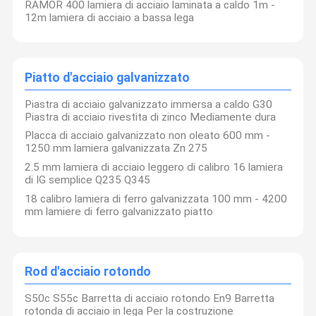
RAMOR 400 lamiera di acciaio laminata a caldo 1m -
12m lamiera di acciaio a bassa lega
Tondo per cemento armato d'acciaio deforme
Vergella d'acciaio
Piatto d'acciaio galvanizzato
Bobina d'acciaio di PPGI
Piastra di acciaio galvanizzato immersa a caldo G30
Piastra di acciaio rivestita di zinco Mediamente dura
Grata d'acciaio galvanizzata
Placca di acciaio galvanizzato non oleato 600 mm -
Lamiera di acciaio laminata a caldo
1250 mm lamiera galvanizzata Zn 275
2.5 mm lamiera di acciaio leggero di calibro 16 lamiera
Piatto d'acciaio galvanizzato
di IG semplice Q235 Q345
18 calibro lamiera di ferro galvanizzata 100 mm - 4200
Rod d'acciaio rotondo
mm lamiere di ferro galvanizzato piatto
Profilo d'acciaio galvanizzato
PPGI ha ondulato lo strato
Rod d'acciaio rotondo
fascio d'acciaio di h
S50c S55c Barretta di acciaio rotondo En9 Barretta
rotonda di acciaio in lega Per la costruzione