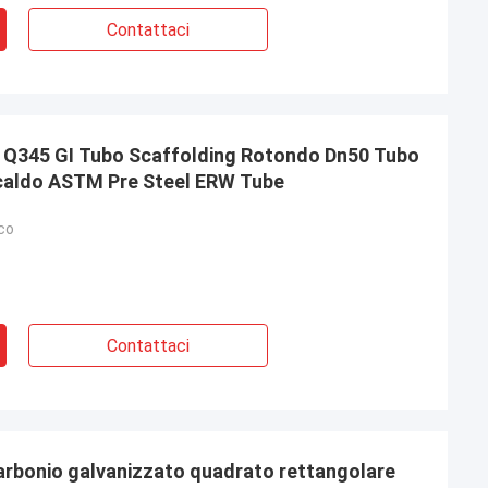
Contattaci
orton
Madison Jackson
prezzi competitivi,
L'acciaio ha soddisfatto tutte le
il nostro
specifiche e è arrivato in tempo.
5 Q345 GI Tubo Scaffolding Rotondo Dn50 Tubo
a caldo ASTM Pre Steel ERW Tube
co
Contattaci
carbonio galvanizzato quadrato rettangolare