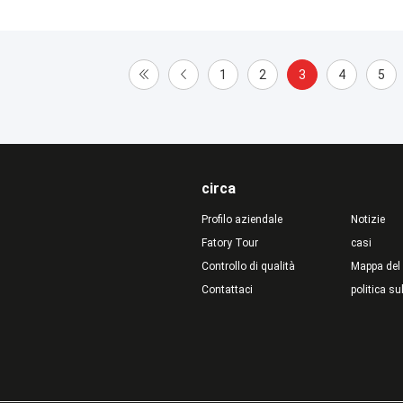
1
2
3
4
5
circa
Profilo aziendale
Notizie
Fatory Tour
casi
Controllo di qualità
Mappa del 
Contattaci
politica su