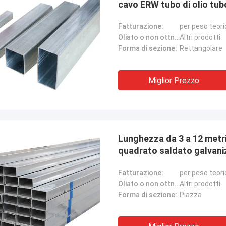
cavo ERW tubo di olio tub
Fatturazione:
per peso teori
Oliato o non ottno:
Altri prodotti
Forma di sezione:
Rettangolare
Miglior Prezzo
Lunghezza da 3 a 12 metr
quadrato saldato galvaniz
SABS JIS
Fatturazione:
per peso teori
Oliato o non ottno:
Altri prodotti
Forma di sezione:
Piazza