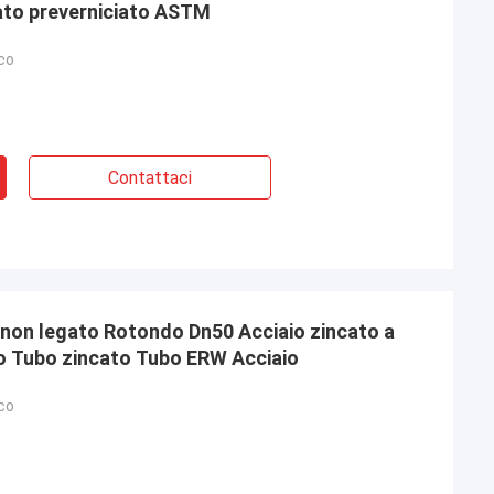
zato preverniciato ASTM
co
Contattaci
non legato Rotondo Dn50 Acciaio zincato a
o Tubo zincato Tubo ERW Acciaio
co