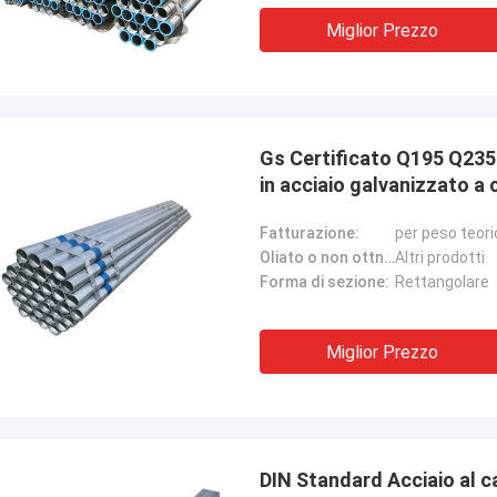
Miglior Prezzo
Diana Costa
Malcolm H
sionato dalla resistenza e dalla
Acciaio di alta qualità a 
a dell'acciaio, perfetto per i nostri
un partner affidabile per 
Gs Certificato Q195 Q23
i industriali.
business.
in acciaio galvanizzato 
Fatturazione:
per peso teori
Oliato o non ottno:
Altri prodotti
Forma di sezione:
Rettangolare
Miglior Prezzo
DIN Standard Acciaio al 