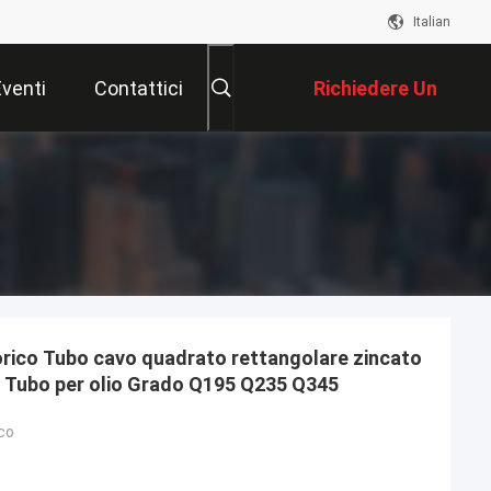
Italian
Eventi
Contattici
Richiedere Un
Preventivo
orico Tubo cavo quadrato rettangolare zincato
RW Tubo per olio Grado Q195 Q235 Q345
co