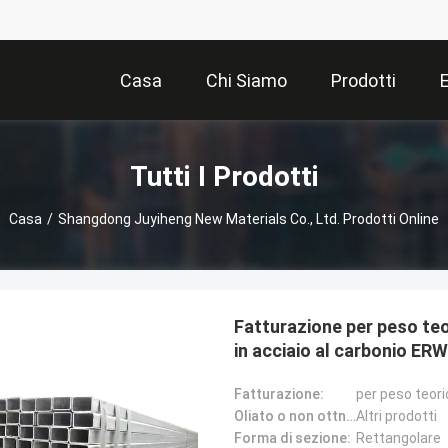
Casa
Chi Siamo
Prodotti
Tutti I Prodotti
Casa
/
Shangdong Juyiheng New Materials Co., Ltd. Prodotti Online
Fatturazione per peso te
in acciaio al carbonio E
Fatturazione:
per peso teori
Oliato o non ottno:
Altri prodotti
Forma di sezione:
Rettangolare