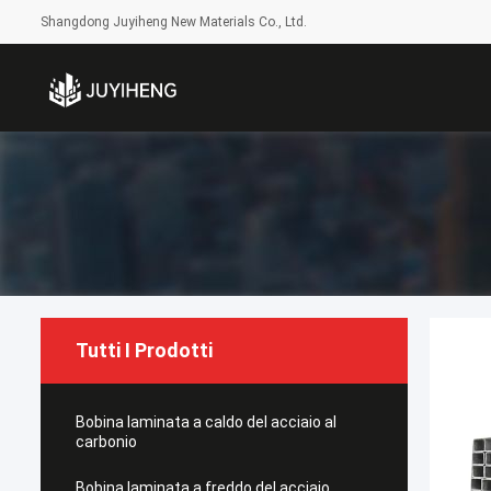
Shangdong Juyiheng New Materials Co., Ltd.
Tutti I Prodotti
Bobina laminata a caldo del acciaio al
carbonio
Bobina laminata a freddo del acciaio