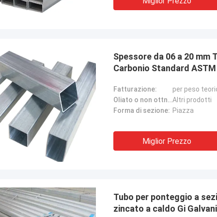
Miglior Prezzo
Spessore da 06 a 20 mm T
Carbonio Standard ASTM 
Verniciata Nera Tubo in A
Fatturazione:
per peso teori
Oliato o non ottno:
Altri prodotti
Forma di sezione:
Piazza
Miglior Prezzo
Tubo per ponteggio a sez
zincato a caldo Gi Galvan