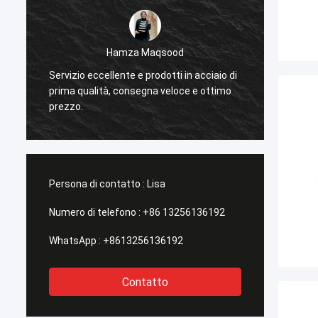
Hamza Maqsood
Servizio eccellente e prodotti in acciaio di
Impres
prima qualità, consegna veloce e ottimo
finitur
prezzo.
progett
Persona di contatto :
Lisa
Numero di telefono :
+86 13256136192
WhatsApp :
+8613256136192
Contatto