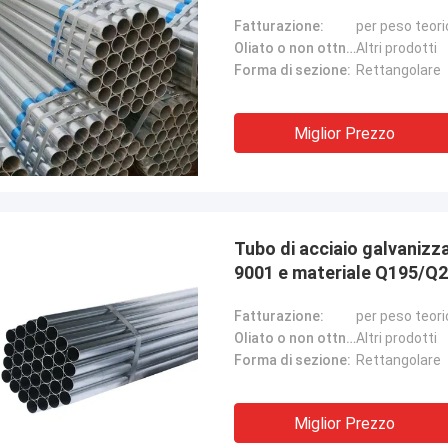
Tubo ERW JIS
Fatturazione:
per peso teori
Oliato o non ottno:
Altri prodotti
Forma di sezione:
Rettangolare
Miglior Prezzo
Tubo di acciaio galvanizz
9001 e materiale Q195/Q
Fatturazione:
per peso teori
Oliato o non ottno:
Altri prodotti
Forma di sezione:
Rettangolare
Miglior Prezzo