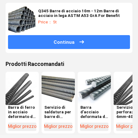
Q345 Barre di acciaio 10m - 12m Barre di
acciaio in lega ASTM A53 GrA For Benefit
Price： 5t
Continua
Prodotti Raccomandati
Barra di ferro
Servizio di
Barra
Servizio di
in acciaio
saldatura per
d'acciaio
perforazio
deformato da
barre di
deformata di
6mm-40m
16 mm,
armatura in
alta qualità
Bar di acci
tondino in
acciaio
per cemento
deformato
Miglior prezzo
Miglior prezzo
Miglior prezzo
Miglior pr
acciaio
legato
armato e
Rami di
ASTM/GB/JIS
deformato da
stabilità
rinforzo